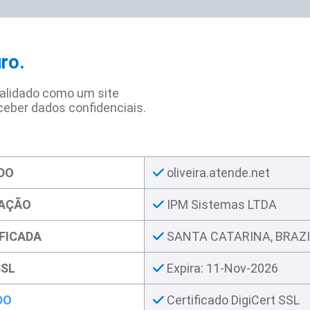
uro.
 validado como um site
ceber dados confidenciais.
DO
oliveira.atende.net
ZAÇÃO
IPM Sistemas LTDA
FICADA
SANTA CATARINA, BRAZI
SSL
Expira: 11-Nov-2026
DO
Certificado DigiCert SSL